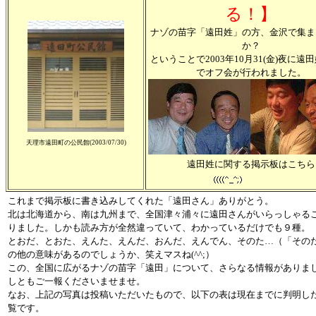
る！】
ナゾの苗字「遠田姓」の方、金沢で集ま
か？
ということで2003年10月31(金)夜に遠
でオフ会が行われました。
天理市遠田町の公民館(2003/07/30)
遠田姓に関する掲示板はこちら
これまで掲示板に書き込みしてくれた「遠田さん」ありがとう。
北は北海道から、南は九州まで、全国津々浦々に遠田さんがいらっしゃる
りました。しかも読み方が全然違っていて、わかっているだけでも９種。
とおだ、とおた、えんた、えんだ、おんだ、えんでん、そのた…（「その
の他の意味があるのでしょうか、笑えマスね(^^;）
この、全国に広がるナゾの苗字「遠田」について、さらなる情報がありま
しともご一報くださいませませ。
なお、上記の写真は投稿いただいたもので、以下の表は現在までに判明し
覧です。