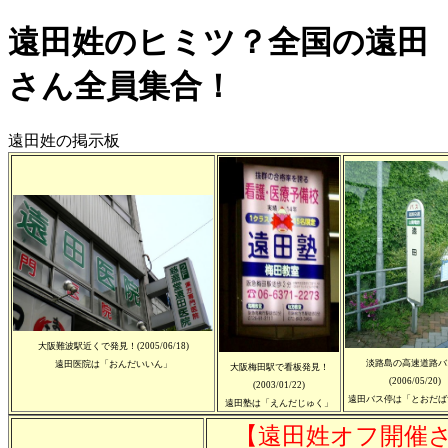
遠田姓のヒミツ？全国の遠田
さん全員集合！
遠田姓の掲示板
大阪難波駅近くで発見！(2005/06/18)
淡路島の高速道路バ
遠田医院は「おんだいいん」
大阪梅田駅で看板発見！
(2006/05/20)
(2003/01/22)
遠田バス停は「とおだば
遠田塾は「えんだじゅく」
【遠田姓オフ開催